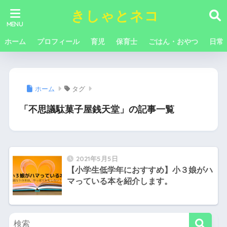
きしゃとネコ
ホーム
プロフィール
育児
保育士
ごはん・おやつ
日常
ホーム
タグ
「不思議駄菓子屋銭天堂」の記事一覧
2021年5月5日
【小学生低学年におすすめ】小３娘がハ
マっている本を紹介します。