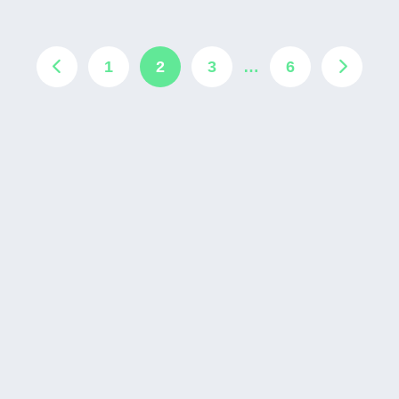
1
2
3
…
6