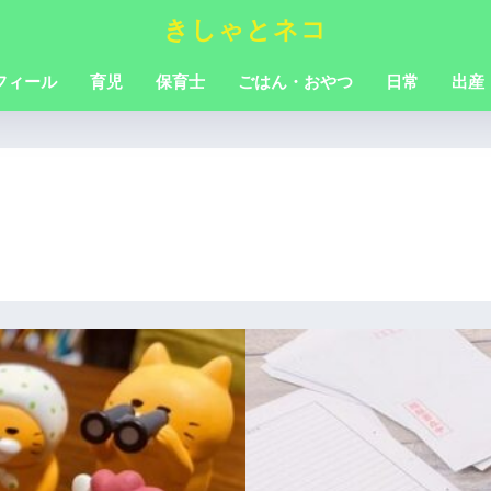
きしゃとネコ
フィール
育児
保育士
ごはん・おやつ
日常
出産