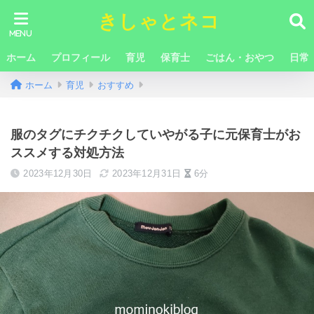
きしゃとネコ
ホーム
プロフィール
育児
保育士
ごはん・おやつ
日常
ホーム
育児
おすすめ
服のタグにチクチクしていやがる子に元保育士がお
ススメする対処方法
2023年12月30日
2023年12月31日
6分