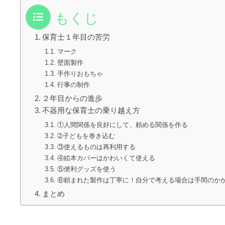
もくじ
保育士１年目の苦労
マーク
壁面製作
手作りおもちゃ
行事の制作
２年目からの進歩
不器用な保育士の乗り越え方
①人間関係を良好にして、頼める関係を作る
➁子どもを巻き込む
③使えるものは再利用する
④絵本カバーはかわいくて使える
⑤便利グッズを使う
⑥頼まれた製作は丁寧に！自分で考える場合は手間のか
まとめ