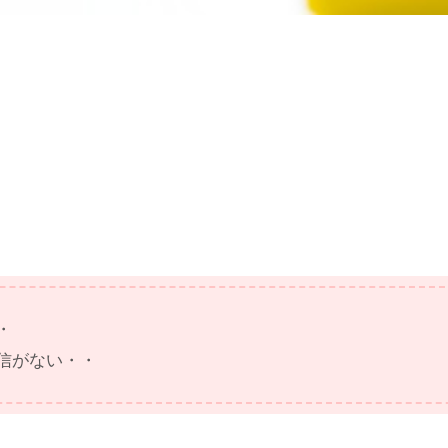
・
信がない・・